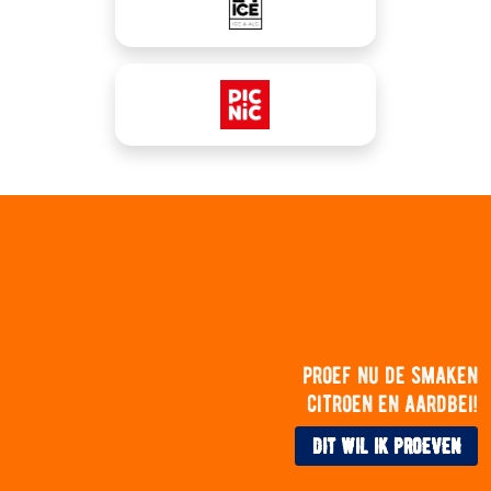
proef nu de smaken
citroen en aardbei!
dit wil ik proeven