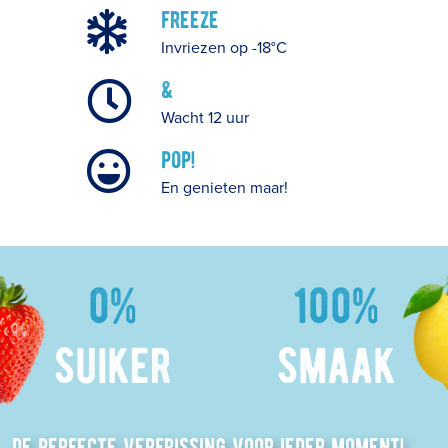
freeze
Invriezen op -18°C
&
Wacht 12 uur
pop!
En genieten maar!
0%
100%
suiker
smaak
de perfecte verfrissing voor ieder moment!